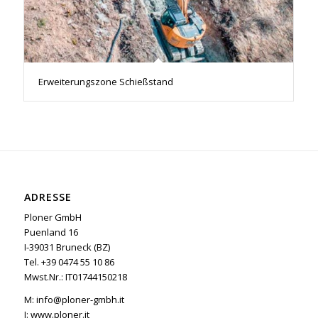
Erweiterungszone Schießstand
ADRESSE
Ploner GmbH
Puenland 16
I-39031 Bruneck (BZ)
Tel. +39 0474 55 10 86
Mwst.Nr.: IT01744150218
M:
info@ploner-gmbh.it
I:
www.ploner.it