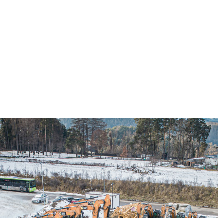
download,
ed
è
disponibile
per
giochi
per
PC,
Android
e
altri
dispositivi
mobili.
Slot
Da
Bar
Gratis
Senza
Scaricare
Italia
2026