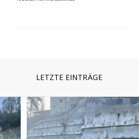
per
soddisfare
tutti
i
livelli
di
abilità.
Roulette
traduci
in
LETZTE EINTRÄGE
inglese
Bingo
Live
Italia
2026
Croupier
Dal
Vivo
Cleopatra