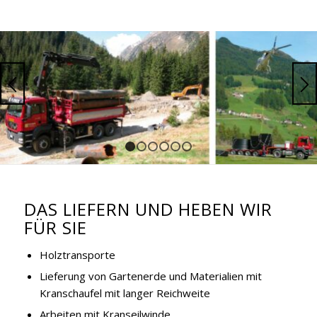
Egitto.
Bonus
Senza
Deposito
Immediato
Nuovi
Casino
Italia
2026
:
Questi
siti
1
2
3
4
5
6
offrono
la
più
DAS LIEFERN UND HEBEN WIR
ampia
FÜR SIE
selezione
di
Holztransporte
varianti
di
Lieferung von Gartenerde und Materialien mit
poker,
Kranschaufel mit langer Reichweite
e
Arbeiten mit Kranseilwinde
tornei