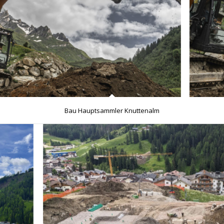
è
alimentato
con
3
rulli.
Il
sito
non
richiede
un
segno-
Bau Hauptsammler Knuttenalm
up,
scaricare
la
piattaforma,
depositare,
o
pagare
qualsiasi
tipo
di
una