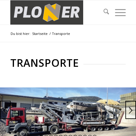
Giochi
flash
casino
Slot
3D
Du bist hier:
Startseite
/
Transporte
Gratis
Senza
Scaricare
Italia
TRANSPORTE
2026
Siti
Più
Votati
:
Questo
è
evidente
dalla
loro
politica
di
gioco,