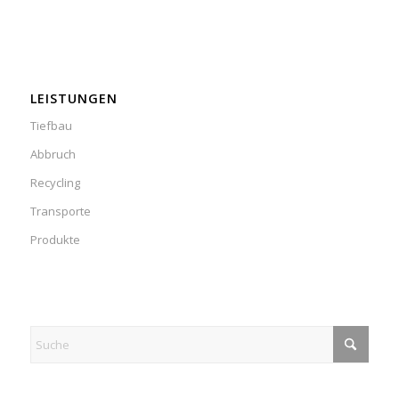
macchine
del
marchio
regalano
momenti
LEISTUNGEN
indimenticabili
e
Tiefbau
tanta
Abbruch
emozione
a
Recycling
chi
Transporte
ha
la
Produkte
fortuna
di
utilizzarle.
Oltre
a
ricevere
un
tradizionale