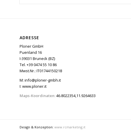
ADRESSE
Ploner GmbH
Puenland 16
I-39031 Bruneck (BZ)
Tel. +39 0474 55 10 86
Mwst.Nr.: IT01744150218
M:
info@ploner-gmbh.it
I:
www.ploner.it
Maps-Koordinaten:
46.8022354,11.9264633
Design & Konzeption:
www.rcmarketing.it