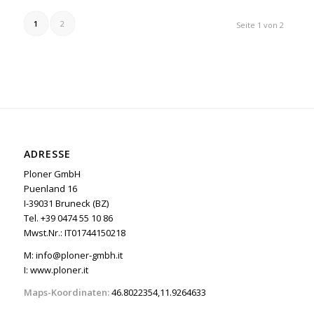
1
2
Seite 1 von 2
ADRESSE
Ploner GmbH
Puenland 16
I-39031 Bruneck (BZ)
Tel. +39 0474 55 10 86
Mwst.Nr.: IT01744150218
M:
info@ploner-gmbh.it
I:
www.ploner.it
Maps-Koordinaten:
46.8022354,11.9264633