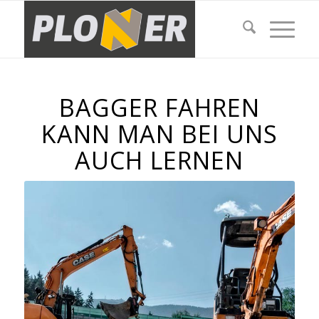
Gioca
al
lotto
online
Bonus
Giornaliero
BAGGER FAHREN
Italia
2026
KANN MAN BEI UNS
Richiedi
AUCH LERNEN
Il
Bonus
:
Questo
operatore
offre
quasi
ogni
tipo
di
metodo
di
pagamento,