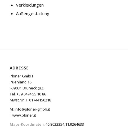
Verkleidungen
free
slot,
Außengestaltung
guarderai
un
breve
film
introduttivo.
Migliori
Casinò
Online
Europei
ADRESSE
Italia
Ploner GmbH
2026
Puenland 16
Richiedi
I-39031 Bruneck (BZ)
Il
Tel. +39 0474 55 10 86
Bonus
Mwst.Nr.: IT01744150218
-
Fintan
M:
info@ploner-gmbh.it
usa
I:
www.ploner.it
la
Maps-Koordinaten:
46.8022354,11.9264633
sua