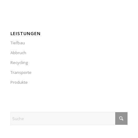
esperienza
nel
settore
come
insider
LEISTUNGEN
del
gioco
Tiefbau
d'azzardo
Abbruch
per
supervisionare
Recycling
BonusFinder
Transporte
e
assicurarsi
Produkte
che
tutto
sia
secondo
i
più
alti
standard