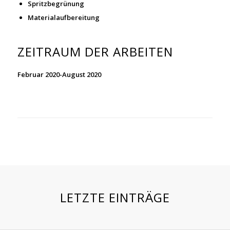
casinò
Spritzbegrünung
online
Materialaufbereitung
dispongono
di
una
ZEITRAUM DER ARBEITEN
grande
varietà
Februar 2020-August 2020
di
giochi
da
tavolo,
giochi
di
slot,
e
vari
altri
giochi.
LETZTE EINTRÄGE
Slot
Nuove
Italia
2026