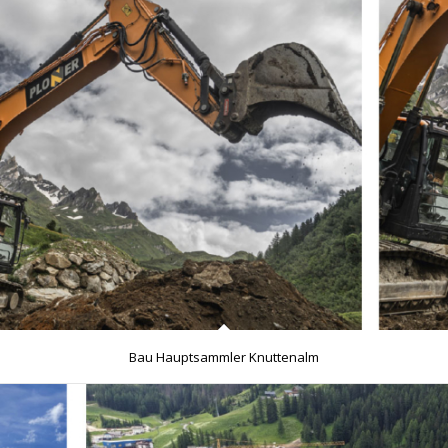
Deposito
Minimo
2
Euro
Italia
2026
Prelievi
Rapidi
Include
un
viaggio
all'isola
delle
feste
di
Ibiza.
Slot
Bau Hauptsammler Knuttenalm
Nuove
Italia
2026
Preleva